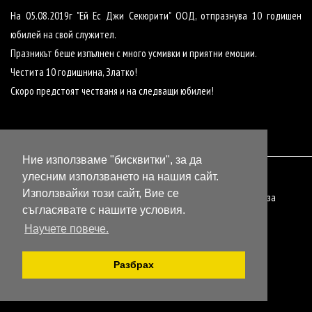
На 05.08.2019г "Ей Ес Джи Секюрити" ООД, отпразнува 10 годишен
юбилей на свой служител.
Празникът беше изпълнен с много усмивки и приятни емоции.
Честита 10 годишнина, Златко!
Скоро предстоят честваня и на следващи юбилеи!
Ние използваме "бисквитки", за да
улесним използването на нашия сайт.
Използвайки този сайт, Вие се
Начало
|
За нас
|
Услуги
|
Партньори
|
Кариери
|
Политика за
съгласявате с нашите условия.
поверителност
|
Контакти
© 2018 ASGSecurity.bg
Научете повече.
Разбрах